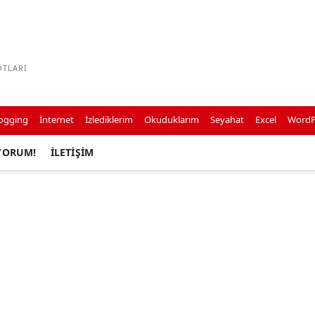
OTLARI
ogging
İnternet
İzlediklerim
Okuduklarım
Seyahat
Excel
WordP
YORUM!
İLETIŞIM