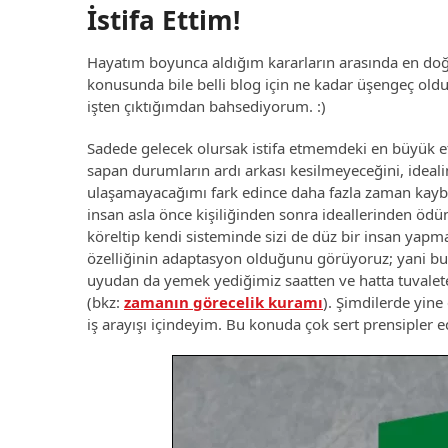
İstifa Ettim!
Hayatım boyunca aldığım kararların arasında en doğru 
konusunda bile belli blog için ne kadar üşengeç ol
işten çıktığımdan bahsediyorum. :)
Sadede gelecek olursak istifa etmemdeki en büyük e
sapan durumların ardı arkası kesilmeyeceğini, idea
ulaşamayacağımı fark edince daha fazla zaman kaybe
insan asla önce kişiliğinden sonra ideallerinden öd
köreltip kendi sisteminde sizi de düz bir insan yap
özelliğinin adaptasyon olduğunu görüyoruz; yani bu
uyudan da yemek yediğimiz saatten ve hatta tuvalete
(bkz:
zamanın görecelik kuramı
). Şimdilerde yine
iş arayışı içindeyim. Bu konuda çok sert prensipler 