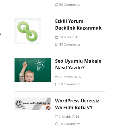
59 Comments
Etkili Yorum
Backlink Kazanmak
k
10 Mart 2015
40 Comments
Seo Uyumlu Makale
Nasıl Yazılır?
27 Mayıs 2016
18 Comments
WordPress Ücretsiz
WS Film Botu v1
2 Aralık 2014
18 Comments