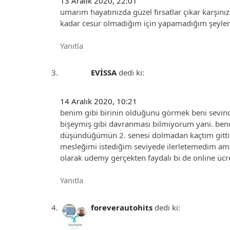
13 Aralık 2020, 22:01
umarım hayatınızda güzel fırsatlar çıkar karşını
kadar cesur olmadığım için yapamadığım şeyler v
Yanıtla
EVİSSA
dedi ki:
14 Aralık 2020, 10:21
benim gibi birinin olduğunu görmek beni sevind
bişeymiş gibi davranması bilmiyorum yani. bende
düşündüğümün 2. senesi dolmadan kaçtım gitti
mesleğimi istediğim seviyede ilerletemedim ama
olarak udemy gerçekten faydalı bi de online ücret
Yanıtla
foreverautohits
dedi ki: