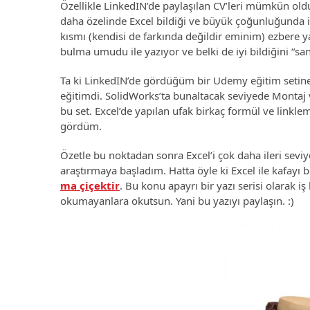
Özellikle LinkedIN’de paylaşılan CV’leri mümkün ol
daha özelinde Excel bildiği ve büyük çoğunluğunda iy
kısmı (kendisi de farkında değildir eminim) ezbere y
bulma umudu ile yazıyor ve belki de iyi bildiğini “s
Ta ki LinkedIN’de gördüğüm bir Udemy eğitim setine
eğitimdi. SolidWorks’ta bunaltacak seviyede Montaj
bu set. Excel’de yapılan ufak birkaç formül ve linklem
gördüm.
Özetle bu noktadan sonra Excel’i çok daha ileri sev
araştırmaya başladım. Hatta öyle ki Excel ile kafayı
ma çiçektir
. Bu konu apayrı bir yazı serisi olarak 
okumayanlara okutsun. Yani bu yazıyı paylaşın. :)