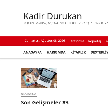
Skip
to
Kadir Durukan
content
KIŞISEL MARKA, DIJITAL GÖRÜNÜRLÜK VE IŞ DÜNYASI N
Cumartesi, Ağustos 08, 2026
Araştırma
Röportaj
Bl
ANASAYFA
HAKKIMDA
KITAPLIK
DESTEKLI
BLOGGING
Son Gelişmeler #3