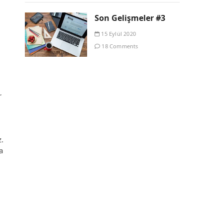
Son Gelişmeler #3
15 Eylül 2020
18 Comments
r
.
a
.