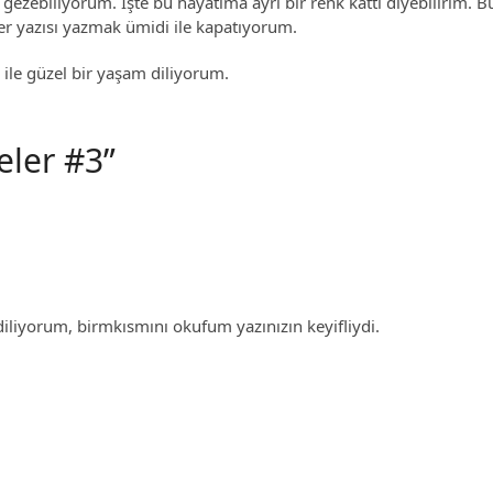
gezebiliyorum. İşte bu hayatıma ayrı bir renk kattı diyebilirim. B
er yazısı yazmak ümidi ile kapatıyorum.
ile güzel bir yaşam diliyorum.
eler #3”
diliyorum, birmkısmını okufum yazınızın keyifliydi.