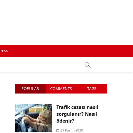
ress
POPULAR
COMMENTS
TAGS
Trafik cezası nasıl
sorgulanır? Nasıl
ödenir?
29 Kasım 2020