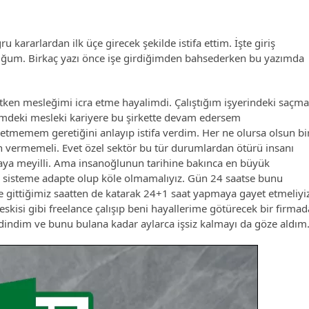
kararlardan ilk üçe girecek şekilde istifa ettim. İşte giriş
duğum. Birkaç yazı önce işe girdiğimden bahsederken bu yazımda
tken mesleğimi icra etme hayalimdi. Çalıştığım işyerindeki saçma
limdeki mesleki kariyere bu şirkette devam edersem
tmemem geretiğini anlayıp istifa verdim. Her ne olursa olsun bi
ün vermemeli. Evet özel sektör bu tür durumlardan ötürü insanı
maya meyilli. Ama insanoğlunun tarihine bakınca en büyük
 sisteme adapte olup köle olmamalıyız. Gün 24 saatse bunu
 gittiğimiz saatten de katarak 24+1 saat yapmaya gayet etmeliyiz
 eskisi gibi freelance çalışıp beni hayallerime götürecek bir firmad
edindim ve bunu bulana kadar aylarca işsiz kalmayı da göze aldım