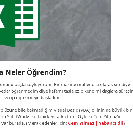
a Neler Öğrendim?
sonunu başta söylüyorum. Bir makine mühendisi olarak şimdiye
viyede” öğrenmedim diye kafamı taşla ezip kendimi dağlara süresi
rar verip öğrenmeye başladım.
yip üzüne bile bakmadığım Visual Basic (VBA) dilinin ne büyük bir
u SolidWorks kullanırken fark ettim. Öyle ki Cem Yılmaz’ın
 var burada. (Merak edenler için:
Cem Yılmaz | Yabancı dil
)