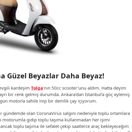
ha Güzel Beyazlar Daha Beyaz!
evgili kardeşim
Tolga
‘nın 50cc scooter’unu aldım. Hatta deyim
yrı bir renk gelmiş durumda. Ankara’dan İstanbul’a göç eylemiş
gün motorla sahile inip bir demlik çay içiyorum.
lar gündemde olan CoronaVirüs salgını nedeniyle toplu ortamlara
 motorumla gidip toplu taşıma kullanmadan her işimi
ncak toplu taşıma ile sefalet çekip saatlerce araç bekleyeceğim