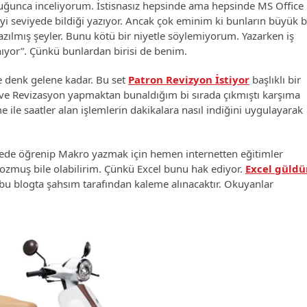
duğunca inceliyorum. İstisnasız hepsinde ama hepsinde MS Office
i seviyede bildiği yazıyor. Ancak çok eminim ki bunların büyük b
azılmış şeyler. Bunu kötü bir niyetle söylemiyorum. Yazarken iş
anıyor”. Çünkü bunlardan birisi de benim.
 denk gelene kadar. Bu set
Patron Revizyon İstiyor
başlıklı bir
 ve Revizasyon yapmaktan bunaldığım bi sırada çıkmıştı karşıma
e ile saatler alan işlemlerin dakikalara nasıl indiğini uygulayarak
iyede öğrenip Makro yazmak için hemen internetten eğitimler
 bozmuş bile olabilirim. Çünkü Excel bunu hak ediyor.
Excel güldü
iş bu blogta şahsım tarafından kaleme alınacaktır. Okuyanlar