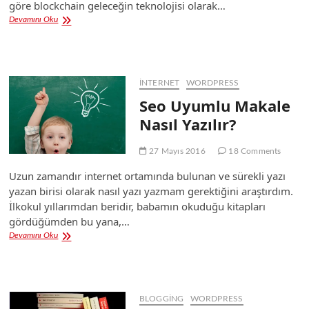
göre blockchain geleceğin teknolojisi olarak…
Bitcoin
Devamını Oku
Nasıl
Alınır?
İNTERNET
WORDPRESS
Seo Uyumlu Makale
Nasıl Yazılır?
27 Mayıs 2016
18 Comments
Uzun zamandır internet ortamında bulunan ve sürekli yazı
yazan birisi olarak nasıl yazı yazmam gerektiğini araştırdım.
İlkokul yıllarımdan beridir, babamın okuduğu kitapları
gördüğümden bu yana,…
Seo
Devamını Oku
Uyumlu
Makale
Nasıl
Yazılır?
BLOGGING
WORDPRESS