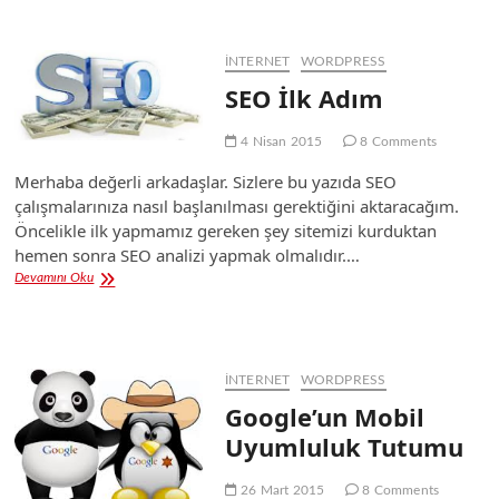
İstemediğiniz
Kategoriyi
Kaldırma
İNTERNET
WORDPRESS
SEO İlk Adım
4 Nisan 2015
8 Comments
Merhaba değerli arkadaşlar. Sizlere bu yazıda SEO
çalışmalarınıza nasıl başlanılması gerektiğini aktaracağım.
Öncelikle ilk yapmamız gereken şey sitemizi kurduktan
hemen sonra SEO analizi yapmak olmalıdır.…
SEO
Devamını Oku
İlk
Adım
İNTERNET
WORDPRESS
Google’un Mobil
Uyumluluk Tutumu
26 Mart 2015
8 Comments