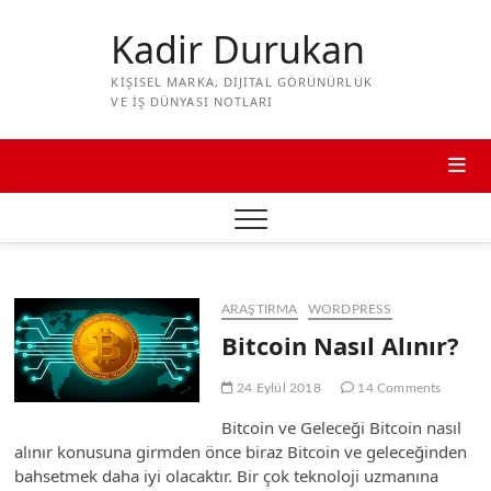
Skip
to
Kadir Durukan
content
KIŞISEL MARKA, DIJITAL GÖRÜNÜRLÜK
VE IŞ DÜNYASI NOTLARI
ARAŞTIRMA
WORDPRESS
Bitcoin Nasıl Alınır?
24 Eylül 2018
14 Comments
Bitcoin ve Geleceği Bitcoin nasıl
alınır konusuna girmden önce biraz Bitcoin ve geleceğinden
bahsetmek daha iyi olacaktır. Bir çok teknoloji uzmanına