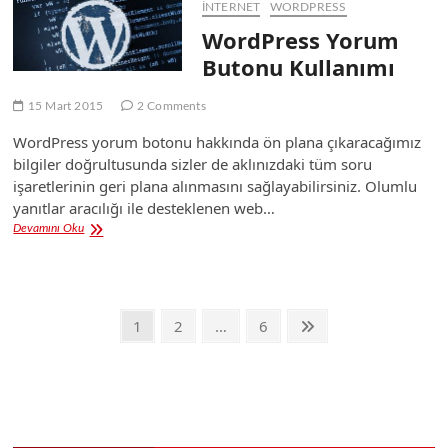
İNTERNET
WORDPRESS
WordPress Yorum
Butonu Kullanımı
15 Mart 2015
2 Comments
WordPress yorum botonu hakkında ön plana çıkaracağımız
bilgiler doğrultusunda sizler de aklınızdaki tüm soru
işaretlerinin geri plana alınmasını sağlayabilirsiniz. Olumlu
yanıtlar aracılığı ile desteklenen web…
WordPress
Devamını Oku
Yorum
Butonu
Kullanımı
Yazı
Page
Page
Page
Next
1
2
…
6
page
sayfalandırması