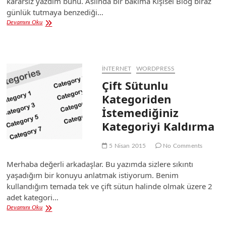
kararsız yazdım bunu. Aslında bir bakıma Kişisel Blog biraz
günlük tutmaya benzediği…
Kişisel
Devamını Oku
Blog
Tutmak
İNTERNET
WORDPRESS
Çift Sütunlu
Kategoriden
İstemediğiniz
Kategoriyi Kaldırma
5 Nisan 2015
No Comments
Merhaba değerli arkadaşlar. Bu yazımda sizlere sıkıntı
yaşadığım bir konuyu anlatmak istiyorum. Benim
kullandığım temada tek ve çift sütun halinde olmak üzere 2
adet kategori…
Çift
Devamını Oku
Sütunlu
Kategoriden