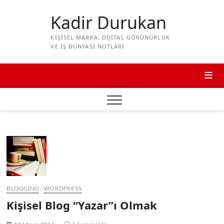
Skip
to
Kadir Durukan
content
KIŞISEL MARKA, DIJITAL GÖRÜNÜRLÜK
VE IŞ DÜNYASI NOTLARI
BLOGGING
WORDPRESS
Kişisel Blog “Yazar”ı Olmak