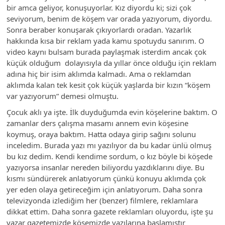
bir amca geliyor, konuşuyorlar. Kız diyordu ki; sizi çok
seviyorum, benim de köşem var orada yazıyorum, diyordu.
Sonra beraber konuşarak çıkıyorlardı oradan. Yazarlık
hakkında kısa bir reklam yada kamu spotuydu sanırım. O
video kaynı bulsam burada paylaşmak isterdim ancak çok
küçük olduğum dolayısıyla da yıllar önce olduğu için reklam
adına hiç bir isim aklımda kalmadı. Ama o reklamdan
aklımda kalan tek kesit çok küçük yaşlarda bir kızın “köşem
var yazıyorum” demesi olmuştu.
Çocuk aklı ya işte. İlk duyduğumda evin köşelerine baktım. O
zamanlar ders çalışma masamı annem evin köşesine
koymuş, oraya baktım. Hatta odaya girip sağını solunu
inceledim. Burada yazı mı yazılıyor da bu kadar ünlü olmuş
bu kız dedim. Kendi kendime sordum, o kız böyle bi köşede
yazıyorsa insanlar nereden biliyordu yazdıklarını diye. Bu
kısmı sündürerek anlatıyorum çünkü konuyu aklımda çok
yer eden olaya getireceğim için anlatıyorum. Daha sonra
televizyonda izlediğim her (benzer) filmlere, reklamlara
dikkat ettim. Daha sonra gazete reklamları oluyordu, işte şu
yazar gazetemizde köşemizde yazılarına başlamıştır