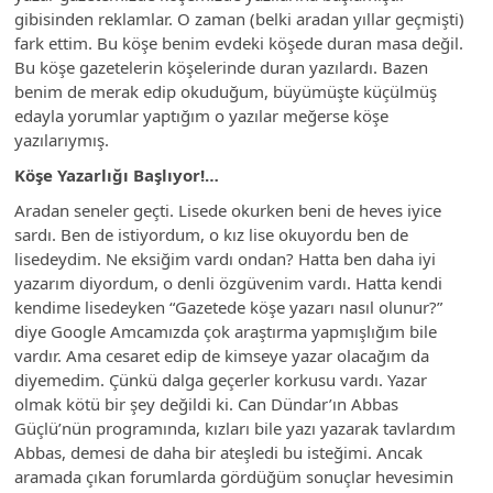
gibisinden reklamlar. O zaman (belki aradan yıllar geçmişti)
fark ettim. Bu köşe benim evdeki köşede duran masa değil.
Bu köşe gazetelerin köşelerinde duran yazılardı. Bazen
benim de merak edip okuduğum, büyümüşte küçülmüş
edayla yorumlar yaptığım o yazılar meğerse köşe
yazılarıymış.
Köşe Yazarlığı Başlıyor!…
Aradan seneler geçti. Lisede okurken beni de heves iyice
sardı. Ben de istiyordum, o kız lise okuyordu ben de
lisedeydim. Ne eksiğim vardı ondan? Hatta ben daha iyi
yazarım diyordum, o denli özgüvenim vardı. Hatta kendi
kendime lisedeyken “Gazetede köşe yazarı nasıl olunur?”
diye Google Amcamızda çok araştırma yapmışlığım bile
vardır. Ama cesaret edip de kimseye yazar olacağım da
diyemedim. Çünkü dalga geçerler korkusu vardı. Yazar
olmak kötü bir şey değildi ki. Can Dündar’ın Abbas
Güçlü’nün programında, kızları bile yazı yazarak tavlardım
Abbas, demesi de daha bir ateşledi bu isteğimi. Ancak
aramada çıkan forumlarda gördüğüm sonuçlar hevesimin