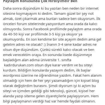
Paylaşım Konusunda Çok Hırslıyımdır Ben
Daha sonra düşündüm ki bu yazıları ben neden bir internet
sitesine koymayayım ki dedim. Tamam güzel bir şey not
almak, özet çıkarmak ama bunları sadece ben okuyorum. İlk
önceleri forum sitelerinde yazıyordum ama orada da kalıcı
olmuyordu. Sonra Facebook profilimde paylaştım ama orada
da 40-50 kişi var profilimde 3-5 kişi ya okuyor ya
okumuyordu. En son kendime bir site açayım dedim ama gel
gelelim adres ne olacak? :) İnanın 3-4 sene kadar adres ne
olsun diye düşündüm. Çünkü sürekli kalıcı olacak ve ben
emek verecektim oraya. En sonunda lisede düşünmeye
başladığım alan adıma üniversite 1. sınıfta
kadirdurukan.com olsun diye karar verdim ve bu siteyi
kurdum. Bildiğim konularda yazayım dedim, ilk başlar
wordpress üzerine ne öğrendimse yazdım. Fakat hem alanım
olmadığı için hem de her şeyi yazamadığım için kişisel blog
olarak değiştirdim burasını. Şimdi diyorum iyi ki açtım bu
siteyi ve içimden geldiği gibi teknoloji, güncel, kişisel her
alanda yazıp siteme gelen ziyaretçilerle paylaşıyorum. Hem
bilgi paylaşmanın verdiği haz var hemde faydalı olmanın.