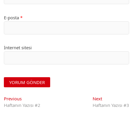
E-posta
*
İnternet sitesi
Yazı
Previous
Next
Previous
Next
post:
post:
Haftanın Yazısı #2
Haftanın Yazısı #3
gezinmesi