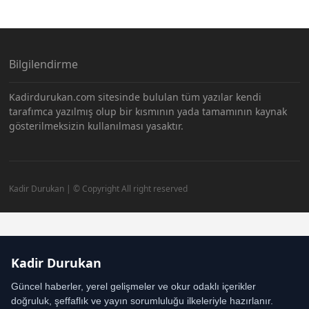
Bilgilendirme
Kadirdurukan.com sitesinde bululan tüm yazılar kendi
tarafımca yazılmış olup bir kısmının yada tamamının kaynak
gösterilmeksizin kullanılması yasaktır.
Kadir Durukan | © Copyright All right reserved
Kadir Durukan
Güncel haberler, yerel gelişmeler ve okur odaklı içerikler
doğruluk, şeffaflık ve yayın sorumluluğu ilkeleriyle hazırlanır.