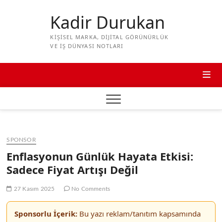
Skip
to
Kadir Durukan
content
KIŞISEL MARKA, DIJITAL GÖRÜNÜRLÜK
VE IŞ DÜNYASI NOTLARI
SPONSOR
Enflasyonun Günlük Hayata Etkisi:
Sadece Fiyat Artışı Değil
27 Kasım 2025
No Comments
Sponsorlu İçerik:
Bu yazı reklam/tanıtım kapsamında