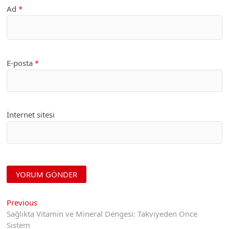
Ad
*
E-posta
*
İnternet sitesi
Yazı
Previous
Previous
post:
Sağlıkta Vitamin ve Mineral Dengesi: Takviyeden Önce
gezinmesi
Sistem