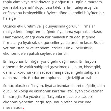
toplu alım veya stok davranışı doğurur. “Bugün almazsam
yarın daha pahalı” düşüncesi talebi artırır, talep artışı da
enflasyonu besleyebilir. Böylece döngü kendini büyüten bir
hale gelir.
Üçüncü etki üretim ve iş dünyasında görülür. Firmalar
maliyetlerini öngöremediğinde fiyatlama yapmak zorlaşır.
Hammadde, enerji veya kur maliyeti hızlı değiştiğinde
firmalar ya fiyatı sık sık günceller ya da üretimi kısar. Bu da
yatırım iştahını ve istihdamı etkiler. Çünkü belirsizlik,
ekonomide en pahalı şeylerden biridir.
Enflasyonun bir diğer yönü gelir dağılımıdır. Enflasyon
döneminde varlık sahipleri (gayrimenkul, altın, hisse gibi)
daha iyi korunurken, sadece maaşa dayalı gelir sahipleri
daha hızlı erir. Bu durum toplumsal eşitsizliği artırabilir.
Sonuç olarak enflasyon, fiyat artışından ibaret değildir; alım
gücü, psikoloji ve ekonomik kararları etkileyen çok katmanlı
bir süreçtir. Bu yüzden enflasyonla mücadele, sadece
ekonomi yönetimi değil, toplumun refahını koruma
meselesidir
.