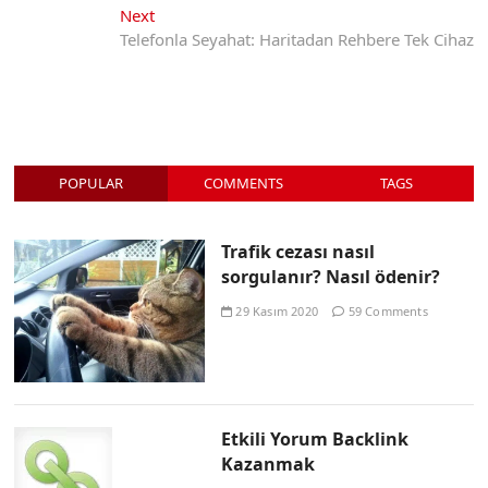
Next
Next
post:
Telefonla Seyahat: Haritadan Rehbere Tek Cihaz
POPULAR
COMMENTS
TAGS
Trafik cezası nasıl
sorgulanır? Nasıl ödenir?
29 Kasım 2020
59 Comments
Etkili Yorum Backlink
Kazanmak