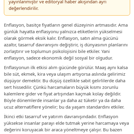
yayınlanmıştır ve editoryal haber akışından ayrı
değerlendirilir.
Enflasyon, basitçe fiyatların genel düzeyinin artmasıdır. Ama
günlük hayatta enflasyonu yalnızca etiketlerin yükselmesi
olarak görmek eksik kalır. Enflasyon, satın alma gücünü
azaltır, tasarruf davranışını değiştirir, iş dünyasının planlarını
zorlaştırır ve toplumun psikolojisini bile etkiler. Yani
enflasyon, sadece ekonomik değil sosyal bir olgudur.
Enflasyonun ilk etkisi alım gücünde görülür. Maaş aynı kalsa
bile süt, ekmek, kira veya ulaşım artıyorsa aslında gelirimiz
düşüyor demektir. Bu düşüş özellikle sabit gelirlilerde daha
sert hissedilir. Çünkü harcamaların büyük kısmı zorunlu
kalemlere gider ve fiyat artışından kaçmak kolay değildir.
Böyle dönemlerde insanlar ya daha az tüketir ya da daha
ucuz alternatiflere yönelir; bu da yaşam standardını etkiler.
İkinci etki tasarruf ve yatırım davranışındadır. Enflasyon
yüksekse insanlar parayı elde tutmak yerine harcamaya veya
değerini koruyacak bir araca yöneltmeye çalışır. Bu bazen