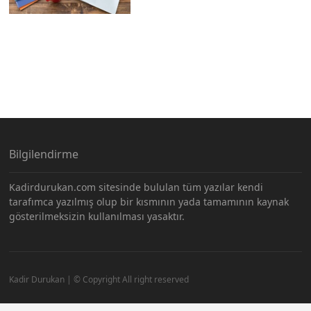
Bilgilendirme
Kadirdurukan.com sitesinde bululan tüm yazılar kendi
tarafımca yazılmış olup bir kısmının yada tamamının kaynak
gösterilmeksizin kullanılması yasaktır.
Kadir Durukan | © Copyright All right reserved