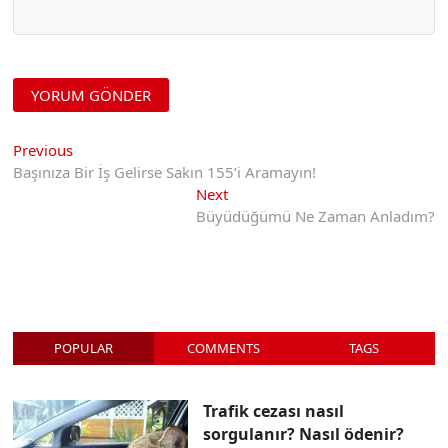
Yazı
Previous
Previous
post:
Başınıza Bir İş Gelirse Sakın 155’i Aramayın!
gezinmesi
Next
Next
post:
Büyüdüğümü Ne Zaman Anladım?
POPULAR
COMMENTS
TAGS
Trafik cezası nasıl
sorgulanır? Nasıl ödenir?