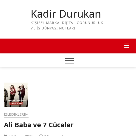
Skip
to
Kadir Durukan
content
KIŞISEL MARKA, DIJITAL GÖRÜNÜRLÜK
VE IŞ DÜNYASI NOTLARI
İZLEDIKLERIM
Ali Baba ve 7 Cüceler