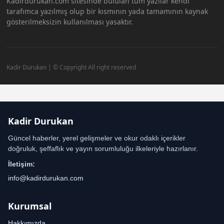
Kadirdurukan.com sitesinde bululan tüm yazılar kendi
tarafımca yazılmış olup bir kısmının yada tamamının kaynak
gösterilmeksizin kullanılması yasaktır.
Kadir Durukan | © Copyright All right reserved
Kadir Durukan
Güncel haberler, yerel gelişmeler ve okur odaklı içerikler
doğruluk, şeffaflık ve yayın sorumluluğu ilkeleriyle hazırlanır.
İletişim:
info@kadirdurukan.com
Kurumsal
Hakkımızda