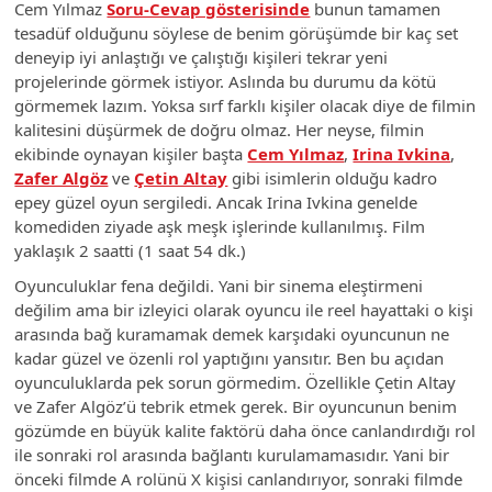
Cem Yılmaz
Soru-Cevap gösterisinde
bunun tamamen
tesadüf olduğunu söylese de benim görüşümde bir kaç set
deneyip iyi anlaştığı ve çalıştığı kişileri tekrar yeni
projelerinde görmek istiyor. Aslında bu durumu da kötü
görmemek lazım. Yoksa sırf farklı kişiler olacak diye de filmin
kalitesini düşürmek de doğru olmaz. Her neyse, filmin
ekibinde oynayan kişiler başta
Cem Yılmaz
,
Irina Ivkina
,
Zafer Algöz
ve
Çetin Altay
gibi isimlerin olduğu kadro
epey güzel oyun sergiledi. Ancak Irina Ivkina genelde
komediden ziyade aşk meşk işlerinde kullanılmış. Film
yaklaşık 2 saatti (1 saat 54 dk.)
Oyunculuklar fena değildi. Yani bir sinema eleştirmeni
değilim ama bir izleyici olarak oyuncu ile reel hayattaki o kişi
arasında bağ kuramamak demek karşıdaki oyuncunun ne
kadar güzel ve özenli rol yaptığını yansıtır. Ben bu açıdan
oyunculuklarda pek sorun görmedim. Özellikle Çetin Altay
ve Zafer Algöz’ü tebrik etmek gerek. Bir oyuncunun benim
gözümde en büyük kalite faktörü daha önce canlandırdığı rol
ile sonraki rol arasında bağlantı kurulamamasıdır. Yani bir
önceki filmde A rolünü X kişisi canlandırıyor, sonraki filmde