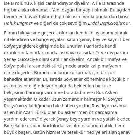
ise B rolünü X kişisi canlandırıyor diyelim. A ile B arasında
hiç bir alaka olmamalı. Yani özgün bir yapıt olmalı. Bu açıdan
benim en büyük taktir ettiğim iki isim var ki bunlardan birisi
Haluk Bilginer
ve diğeri de çok sevdiğim
Erdal Beşikçioğlu
‘dur.
Filmin hikayesine geçecek olursan kendisini iş adamı olarak
nitelendiren ve bahçe eşyaları satan Şenay bey ve kaynı İlber
Sofya’ya giderek girişimde bulunurlar. Fuarlarda kendi
ürünlerini tanıtırlar, markalaşmaya çalışırlar. İç ve dış pazara
Şenay Cüccaciye olarak atılırlar diyelim. Ancak bir mafya ve
Sofya polisi arasındaki sürtüşmede arada kalıp mafyanın
eline düşerler. Burada canlarını kurtarmak için bir çok
bahadire atlatırlar. Bu sırada Sovyetler döneminde küçük bir
askeri üs niteliğinde yerin altında bekletilen bir füze
bekçisinin barınağı vardır ve burada bir eski Rus Askeri
yaşamaktadır. O kadar uzun zamandır kalmıştır ki Sovyet
Rusya’nın yıkıldığından bile haberi yoktur. Rus diyoruz ama
aslen bir Azari Türkü olan bu asker “men öz gardaşıma
yardım ederem.” diyerek Şenay beye yardım ve yataklık eder.
Bir şekilde oradan kurtulurlar ve filmin sonuda tabiki hem
büyük başarı, üstün hizmet ve teşekkür hediyeleri alan Şenay