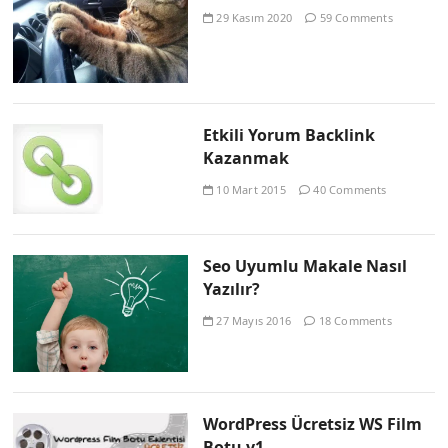
29 Kasım 2020
59 Comments
Etkili Yorum Backlink
Kazanmak
10 Mart 2015
40 Comments
Seo Uyumlu Makale Nasıl
Yazılır?
27 Mayıs 2016
18 Comments
WordPress Ücretsiz WS Film
Botu v1